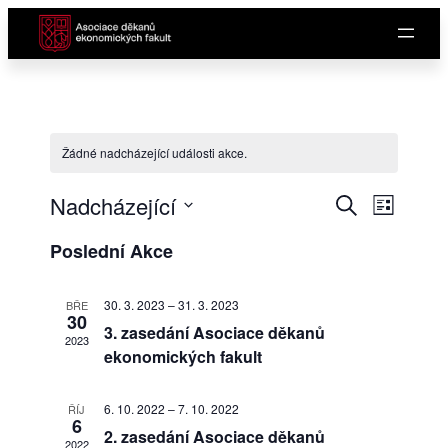
Žádné nadcházející události akce.
Navi
Naviga
Nadcházející
Hledat
Seznam
pro
Vyberte
pro
Poslední Akce
datum.
zobr
hledán
Akc
30. 3. 2023
–
31. 3. 2023
BŘE
30
a
3. zasedání Asociace děkanů
2023
ekonomických fakult
zobraz
6. 10. 2022
–
7. 10. 2022
ŘÍJ
Akce
6
2. zasedání Asociace děkanů
2022