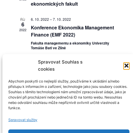
ekonomických fakult
6. 10. 2022
–
7. 10. 2022
ŘÍJ
6
Konference Ekonomika Management
2022
Finance (EMF 2022)
Fakulta managementu a ekonomiky Univerzity
Tomáše Bati ve Zlíně
Spravovat Souhlas s
cookies
Abychom poskytli co nejlepší služby, používáme k ukládání a/nebo
přístupu k informacím o zařízení, technologie jako jsou soubory cookies.
Souhlas s těmito technologiemi nám umožní zpracovávat údaje, jako je
chování při procházení nebo jedinečná ID na tomto webu. Nesouhlas
nebo odvolání souhlasu může nepříznivě ovlivnit určité vlastnosti a
funkce.
Asociace děkanů ekonomických fakult
Spravovat služby
info@dekanief.cz